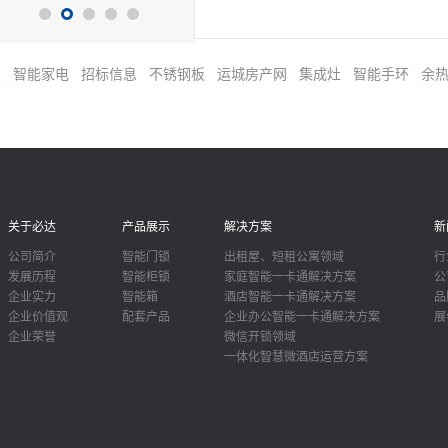
专业的智能锁及智能入口解决方案
主要产品包括智能门锁、智能柜锁.
箱、智能门禁、智能道闸设备等。
立以来，坚持以产品品质为先，共
锁
智能家电
招标信息
不锈钢板
运城房产网
集成灶
智能手环
余
项国家专利、50多项中外认证。
过美国BHMA电子锁认证，美国U
认证，欧洲CE电子锁认证。
关于必达
产品展示
解决方案
新
公司简介
智能门锁
出租屋、短租公寓领域
行
发展历程
智能柜锁
家庭智能一卡通解决方案
公
企业实力
智能箱
酒店智能一卡通解决方案
品
企业价值观
配套产品
企业办公智能一卡通解决方案
展
企业荣誉
微信开锁领域
一体化智慧微酒店运营方案