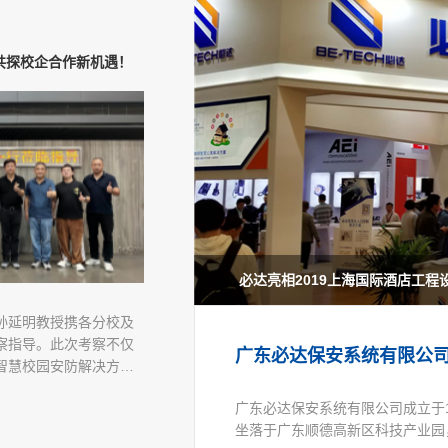
锁的诞生地
，以智慧安防体系重塑智
达共探校企合作新机遇！
深与产品全场景覆盖，定
晓」发布，必达智能锁强势
锁的诞生地
，以智慧安防体系重塑智
必达亮相2019上海国际酒店工
门锁。1992年，我们
孙延明教授携各分校及
门锁。1992年，我们
otels & Resorts）
届中国进出口商品交易会
店集团旗下智选假日酒店于上
otels & Resorts）
发和批量生产电子锁，
察指导。此次考察不仅
发和批量生产电子锁，
广东必达保安系统有限公
牌——智选假日酒店
连续多年参展的智慧酒
”。此次升级顺应了消费
牌——智选假日酒店
子锁的基础上逐步改进
智慧校园安防解决方案
子锁的基础上逐步改进
首家全新5.0版本「破晓
达在本届展会上收获了
投资回归理性的趋势。必
首家全新5.0版本「破晓
广东必达保安系统有限公司成立于1
坐落于广东顺德高新区科技产业园