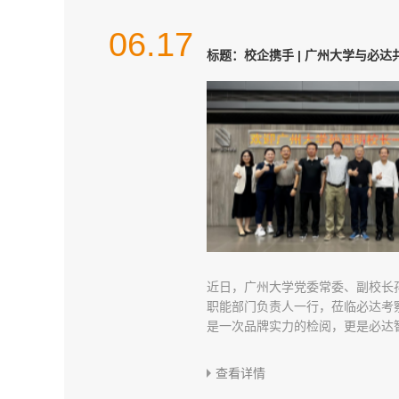
09.05
06.17
06.17
04.22
08.12
09.05
06.17
这里，可能是中国第一把电子密码
深度赋能 |必达携手洲际酒店集团
标题：校企携手 | 广州大学与必
广交会圆满收官 | 必达以研发纵
【共鉴】智选假日酒店 5.0「破
这里，可能是中国第一把电子密码
深度赋能 |必达携手洲际酒店集团
选假日5.0新标杆
义市场新需求
赋能​！
选假日5.0新标杆
必达亮相第六届中国国际智慧酒店展览会
它可能是我们中国的第一把电子密码
近日，广州大学党委常委、副校长
它可能是我们中国的第一把电子密码
2026年6月11日，洲际酒店集团（IHG H
2026年4月，广州 —— 第139
2025 年 5 月 15 日，洲际酒
2026年6月11日，洲际酒店集团（IHG H
注册成立了必达电子锁厂，开始研
职能部门负责人一行，莅临必达考
注册成立了必达电子锁厂，开始研
旗下全球领先的中高端精选服务品
（广交会）于近日落下帷幕。作为
海盛大发布其全新5.0版本—“破晓
旗下全球领先的中高端精选服务品
现在的各种智能锁，都是在这把电
是一次品牌实力的检阅，更是必达
现在的各种智能锁，都是在这把电
（Holiday Inn Express）广东
店及智能门锁解决方案提供商，必
市场对于“质价比”的追求以及酒店
（Holiday Inn Express）广东
而来的。”广东...
在高校市场深...
而来的。”广东...
（Next Gen）」——[佛山顺德...
大量来自欧洲、中东...
达智能锁...
（Next Gen）」——[佛山顺德...
查看详情
查看详情
查看详情
查看详情
查看详情
查看详情
查看详情