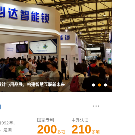
程设计与用品展，构建智慧互联新未来！
必达
司
国家专利
中外认证
992年，
200
210
，是国内
多项
多项