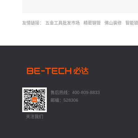
友情链接：
五金工具批发市场
精密钢管
佛山装修
智能
售后热线：400-809-8833
邮编：528306
关注我们