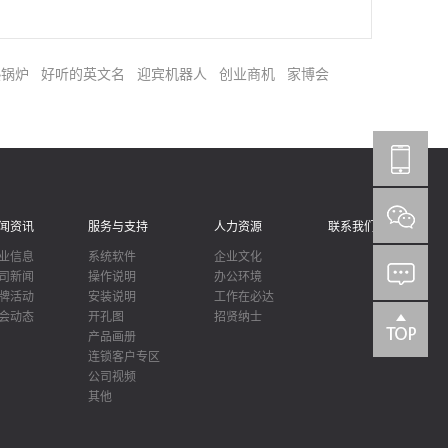
供应商。
..、智能
必达自成
获得80多
热锅炉
好听的英文名
迎宾机器人
创业商机
家博会
主要产品通
L防火安全
闻资讯
服务与支持
人力资源
联系我们
业信息
系统软件
企业文化
司新闻
操作说明
办公环境
牌活动
安装说明
工作在必达
会动态
开孔图
招贤纳士
产品画册
连锁客户专区
公司视频
其他